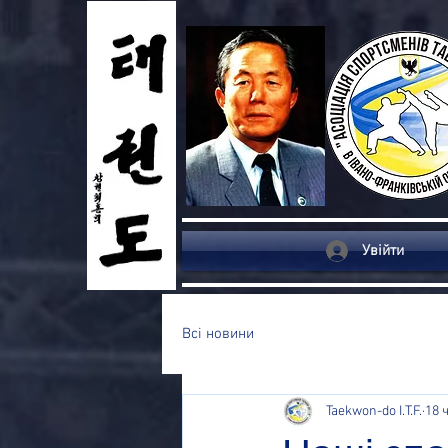
Увійти
Всі новини
Taekwon-do I.T.F.
18 ч