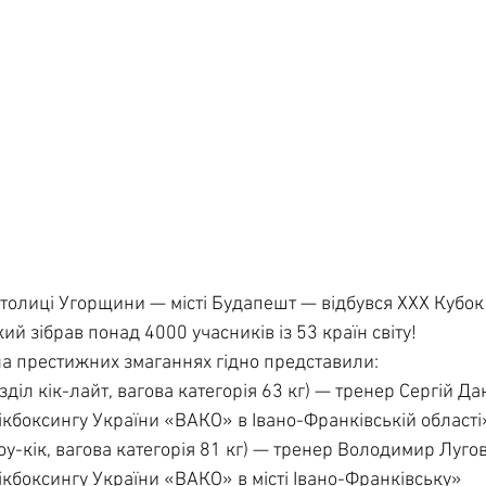
столиці Угорщини — місті Будапешт — відбувся XXX Кубок с
ий зібрав понад 4000 учасників із 53 країн світу!
а престижних змаганнях гідно представили:
зділ кік-лайт, вагова категорія 63 кг) — тренер Сергій Да
кбоксингу України «ВАКО» в Івано-Франківській області
лоу-кік, вагова категорія 81 кг) — тренер Володимир Лугов
кбоксингу України «ВАКО» в місті Івано-Франківську»