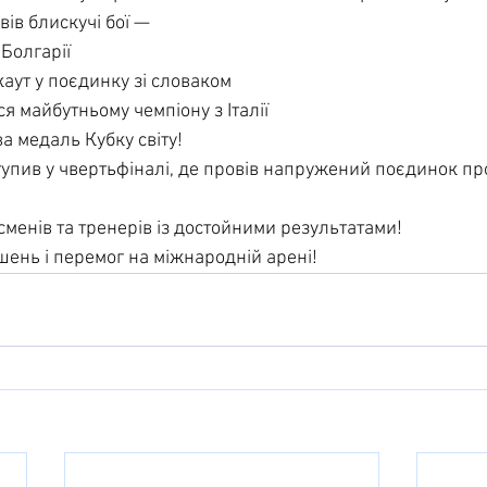
ів блискучі бої —
 Болгарії
каут у поєдинку зі словаком
ся майбутньому чемпіону з Італії
а медаль Кубку світу!
тупив у чвертьфіналі, де провів напружений поєдинок пр
менів та тренерів із достойними результатами!
ень і перемог на міжнародній арені!