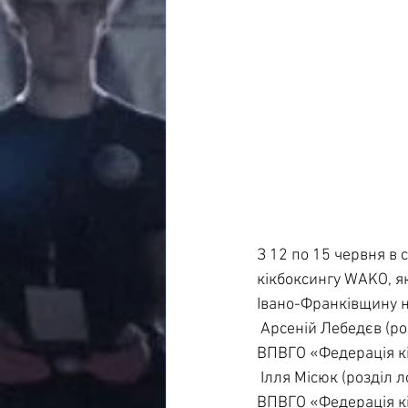
З 12 по 15 червня в 
кікбоксингу WAKO, як
Івано-Франківщину н
 Арсеній Лебедєв (ро
ВПВГО «Федерація кі
 Ілля Місюк (розділ 
ВПВГО «Федерація кі