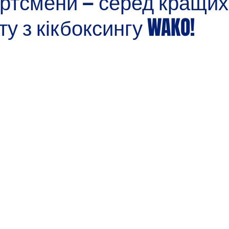
ртсмени — серед кращих
ту з кікбоксингу WAKO!