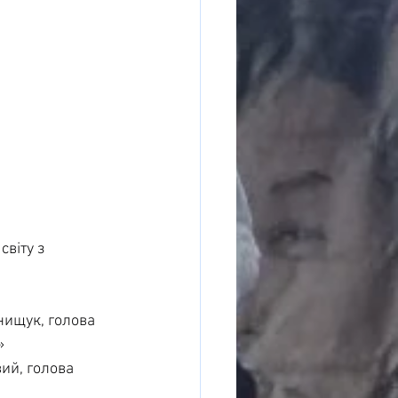
віту з 
нищук, голова 
»
ий, голова 