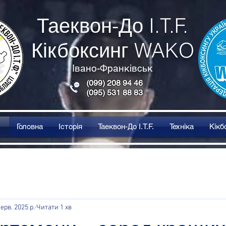
Таеквон-До I.T.F.
Кікбоксинг WAKO
Івано-Франківськ
(099) 208 94 46
(095) 531 88 83
Головна
Історія
Таеквон-До I.T.F.
Техніка
Кікб
ерв. 2025 р.
Читати 1 хв