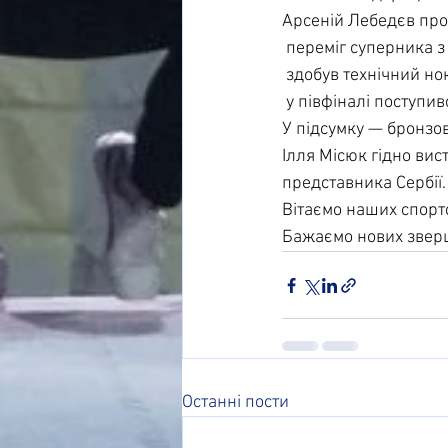
Арсеній Лебедєв пров
 переміг суперника з
 здобув технічний но
 у півфіналі поступив
У підсумку — бронзов
Ілля Місюк гідно вис
представника Сербії.
Вітаємо наших спортс
Бажаємо нових зверш
Останні пости