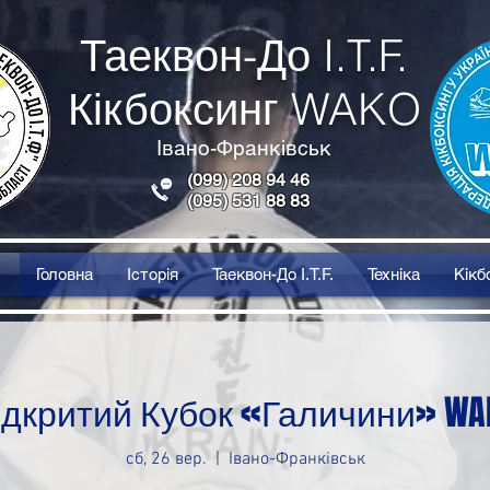
Таеквон-До I.T.F.
Кікбоксинг WAKO
Івано-Франківськ
(099) 208 94 46
(095) 531 88 83
Головна
Історія
Таеквон-До I.T.F.
Техніка
Кікб
ідкритий Кубок «Галичини» WA
сб, 26 вер.
  |  
Івано-Франківськ