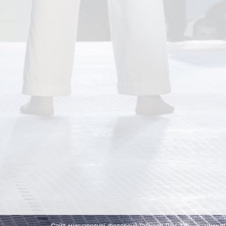
Сайт міжнародної федерації Таеквон-До І.Т.Ф.
www.itf