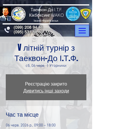
Таеквон-До I.T.F.
Кікбоксинг WAKO
Івано-Франківськ
(099) 208 94 46
(095) 531 88 83
V літній турнір з
Таеквон-До І.Т.Ф.
сб, 06 черв.
  |  
Угорники
Реєстрацію закрито
Дивитись інші заходи
Час та місце
06 черв. 2026 р., 09:00 – 18:00