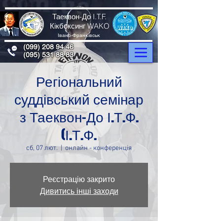
Таеквон-До I.T.F.
Кікбоксинг WAKO
Івано-Франківськ
(099) 208 94 46
(095) 531 88 83
Регіональний
суддівський семінар
з Таеквон-До І.Т.Ф.
(І.Т.Ф.
сб, 07 лют.
  |  
онлайн - конференція
Реєстрацію закрито
Дивитись інші заходи