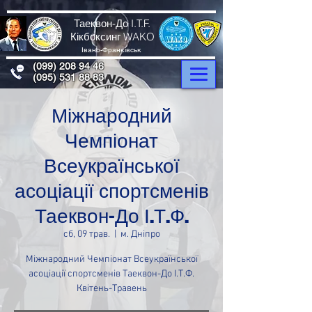
Таеквон-До I.T.F.
Кікбоксинг WAKO
Івано-Франківськ
(099) 208 94 46
(095) 531 88 83
Міжнародний
Чемпіонат
Всеукраїнської
асоціації спортсменів
Таеквон-До І.Т.Ф.
сб, 09 трав.
  |  
м. Дніпро
Міжнародний Чемпіонат Всеукраїнської
асоціації спортсменів Таеквон-До І.Т.Ф.
Квітень-Травень