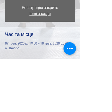
Реєстрацію закрито
Інші заходи
Час та місце
09 трав. 2020 р., 19:00 – 10 трав. 2020 р., 23:00
м. Дніпро
Поділитися
Ми в соцмережах:
т міжнародної федерації Таеквон-До І.Т.Ф.
www.itf-
administration.com
Сайт міжнародної асоціації кікбоксерських