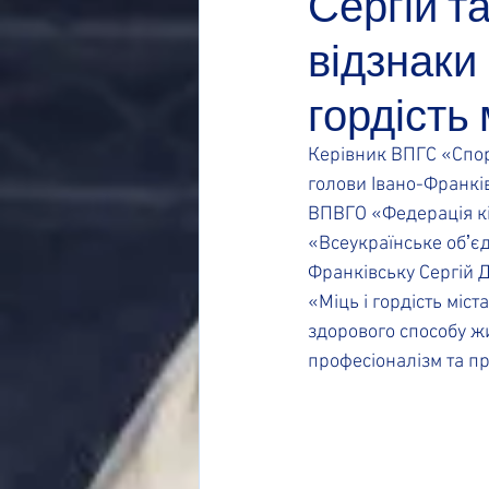
Сергій т
відзнаки 
гордість 
Керівник ВПГС «Спорт
голови Івано-Франкі
ВПВГО «Федерація кі
«Всеукраїнське обʼєд
Франківську Сергій 
«Міць і гордість міс
здорового способу жи
професіоналізм та пр