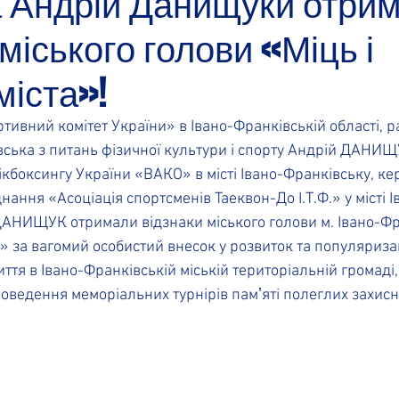
а Андрій Данищуки отри
міського голови «Міць і
міста»!
ивний комітет України» в Івано-Франківській області, р
вська з питань фізичної культури і спорту Андрій ДАНИЩ
кбоксингу України «ВАКО» в місті Івано-Франківську, ке
нання «Асоціація спортсменів Таеквон-До І.Т.Ф.» у місті І
ДАНИЩУК отримали відзнаки міського голови м. Івано-Фр
та» за вагомий особистий внесок у розвиток та популяриза
ття в Івано-Франківській міській територіальній громаді,
оведення меморіальних турнірів памʼяті полеглих захисн