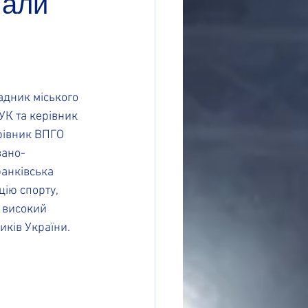
мали
адник міського 
УК та керівник 
рівник ВПГО 
вано-
анківська 
цію спорту, 
 високий 
иків України.