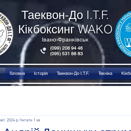
Таеквон-До I.T.F.
Кікбоксинг WAKO
Івано-Франківськ
(099) 208 94 46
(095) 531 88 83
Головна
Історія
Таеквон-До I.T.F.
Техніка
Кікб
віт. 2024 р.
Читати 1 хв