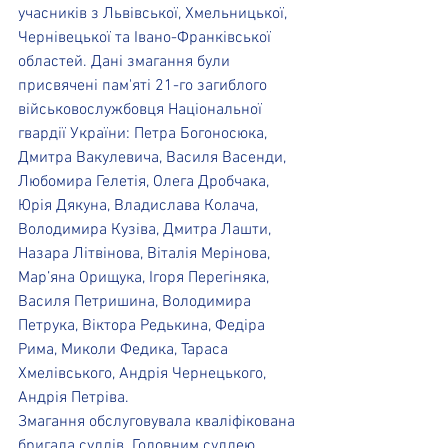
учасників з Львівської, Хмельницької, 
Чернівецької та Івано-Франківської 
областей. Дані змагання були 
присвячені пам'яті 21-го загиблого 
військовослужбовця Національної 
гвардії України: Петра Богоносюка, 
Дмитра Вакулевича, Василя Васенди, 
Любомира Гелетія, Олега Дробчака, 
Юрія Дякуна, Владислава Колача, 
Володимира Кузіва, Дмитра Лашти, 
Назара Літвінова, Віталія Мерінова, 
Мар’яна Орищука, Ігоря Перегіняка, 
Василя Петришина, Володимира 
Петрука, Віктора Редькина, Федіра 
Рима, Миколи Федика, Тараса 
Хмелівського, Андрія Чернецького, 
Андрія Петріва.
Змагання обслуговувала кваліфікована 
бригада суддів. Головним суддею 