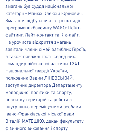
змагань був суддя національної 
категорії - Манюх Олексій Юрійович.
Змагання відбувались з трьох видів 
програми кікбоксингу WAKO: Поїнт-
файтинг, Лайт-контакт та Кік-лайт.
На урочисте відкриття змагань 
завітали члени сімей загиблих Героїв, 
а також поважні гості, серед них: 
командир військової частини 1241 
Національної гвардії України, 
полковник Вадим ЛІНЕВСЬКИЙ, 
заступник директора Департаменту 
молодіжної політики та спорту, 
розвитку територій та роботи з 
внутрішньо переміщеними особами 
Івано-Франківської міської ради 
Віталій МАТЕШКО, декан факультету 
фізичного виховання і спорту 