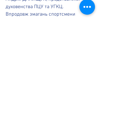
духовенства ПЦУ та УГКЦ.
Впродовж змагань спортсмени 
демонстрували яскраві поєдинки, 
відмінну підготовку та жагу до 
перемоги.
Висловлюємо вдячність всім 
командам, які взяли участь у 
змаганнях, а також нашим партнерам.
Загальнокомандний залік:
1 місце - СК "ДАНИЩУК ТІМ", м. Івано-
Франківськ (тренери Сергій ДАНИЩУК 
та Тарас ПАРФАН);
2 місце - Львівська обласна федерація 
рукопашного бою (м. Львів);
3 місце - СК "ЗОЛОТИЙ ЛЕВ" (м. Львів).
Спортсмени та судді отримали 
відзнаки в таких номінаціях:
- наймолодший учасник турніру - 