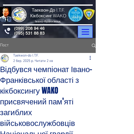
Таеквон-До I.T.F.
Кікбоксинг WAKO
Івано-Франківськ
(099) 208 94 46
(095) 531 88 83
Пост
Taekwon-do I.T.F.
2 бер. 2025 р.
Читати 2 хв
Відбувся чемпіонат Івано-
Франківської області з
кікбоксингу WAKO
присвячений пам'яті
загиблих
військовослужбовців
Національної гвардії